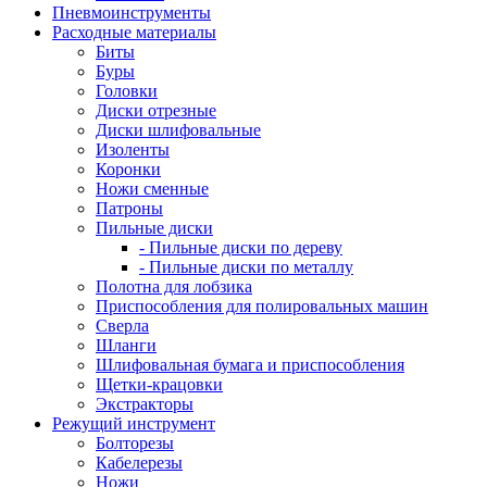
Пневмоинструменты
Расходные материалы
Биты
Буры
Головки
Диски отрезные
Диски шлифовальные
Изоленты
Коронки
Ножи сменные
Патроны
Пильные диски
- Пильные диски по дереву
- Пильные диски по металлу
Полотна для лобзика
Приспособления для полировальных машин
Сверла
Шланги
Шлифовальная бумага и приспособления
Щетки-крацовки
Экстракторы
Режущий инструмент
Болторезы
Кабелерезы
Ножи