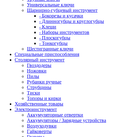
Универсальные ключи
Шарнирно-губцевый инструмент
- Бокорезы и кусачки
- Длинногубцы и круглогубцы
- Клещи
- Наборы инструментов
- Плоскогубцы
- Тонкогубцы
Шестигранные ключи
Специальные приспособления
Столярный инструмент
Гвоздодеры
Ножовки
Пилы
Рубанки ручные
Струбцины
Тиски
Топоры и кирки
Хозяйственные товары
Электроинструмент
Аккумуляторные отвертки
Аккумуляторы / Зарядные устройства
Воздуходувки
Гайковерты
Граверы