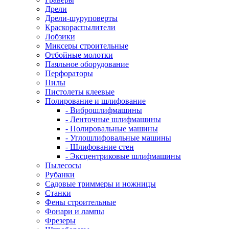
Дрели
Дрели-шуруповерты
Краскораспылители
Лобзики
Миксеры строительные
Отбойные молотки
Паяльное оборудование
Перфораторы
Пилы
Пистолеты клеевые
Полирование и шлифование
- Виброшлифмашины
- Ленточные шлифмашины
- Полировальные машины
- Углошлифовальные машины
- Шлифование стен
- Эксцентриковые шлифмашины
Пылесосы
Рубанки
Садовые триммеры и ножницы
Станки
Фены строительные
Фонари и лампы
Фрезеры