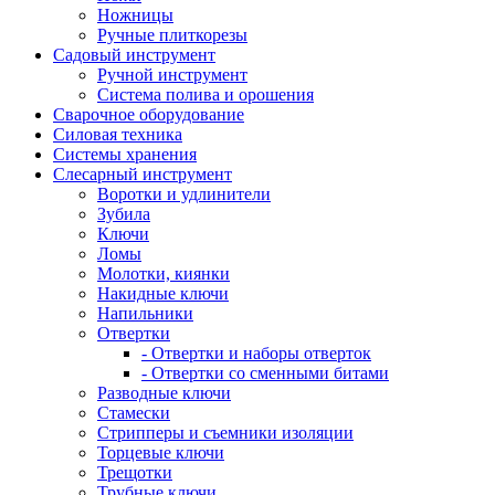
Ножницы
Ручные плиткорезы
Садовый инструмент
Ручной инструмент
Система полива и орошения
Сварочное оборудование
Силовая техника
Системы хранения
Слесарный инструмент
Воротки и удлинители
Зубила
Ключи
Ломы
Молотки, киянки
Накидные ключи
Напильники
Отвертки
- Отвертки и наборы отверток
- Отвертки со сменными битами
Разводные ключи
Стамески
Стрипперы и съемники изоляции
Торцевые ключи
Трещотки
Трубные ключи