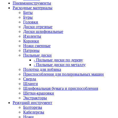
Пневмоинструменты
Расходные материалы
Биты
Буры
Головки
Диски отрезные
Диски шлифовальные
Изоленты
Коронки
Ножи сменные
Патроны
Пильные диски
- Пильные диски по дереву
- Пильные диски по металлу
Полотна для лобзика
Приспособления для полировальных машин
Сверла
Шланги
Шлифовальная бумага и приспособления
Щетки-крацовки
Экстракторы
Режущий инструмент
Болторезы
Кабелерезы
Ножи