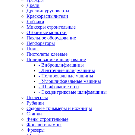
Дрели
Дрели-шуруповерты
Краскораспылители
Лобзики
Миксеры строительные
Отбойные молотки
Паяльное оборудование
Перфораторы
Пилы
Пистолеты клеевые
Полирование и шлифование
- Виброшлифмашины
- Ленточные шлифмашины
- Полировальные машины
- Углошлифовальные машины
- Шлифование стен
- Эксцентриковые шлифмашины
Пылесосы
Рубанки
Садовые триммеры и ножницы
Станки
Фены строительные
Фонари и лампы
Фрезеры