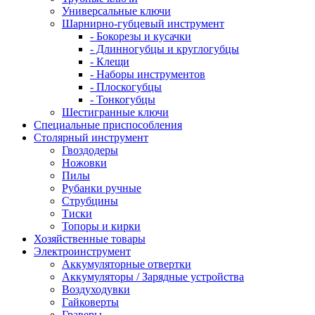
Универсальные ключи
Шарнирно-губцевый инструмент
- Бокорезы и кусачки
- Длинногубцы и круглогубцы
- Клещи
- Наборы инструментов
- Плоскогубцы
- Тонкогубцы
Шестигранные ключи
Специальные приспособления
Столярный инструмент
Гвоздодеры
Ножовки
Пилы
Рубанки ручные
Струбцины
Тиски
Топоры и кирки
Хозяйственные товары
Электроинструмент
Аккумуляторные отвертки
Аккумуляторы / Зарядные устройства
Воздуходувки
Гайковерты
Граверы