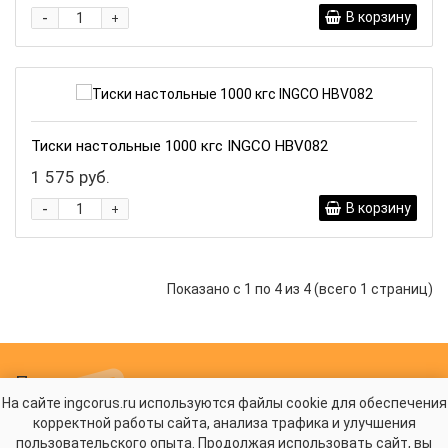
-
В корзину
+
Тиски настольные 1000 кгс INGCO HBV082
1 575 руб.
-
В корзину
+
Показано с 1 по 4 из 4 (всего 1 страниц)
Подписка на новости
На сайте ingcorus.ru используются файлы cookie для обеспечения
Будьте в курсе новых акций и спецпредложений!
корректной работы сайта, анализа трафика и улучшения
Подписаться
пользовательского опыта. Продолжая использовать сайт, вы