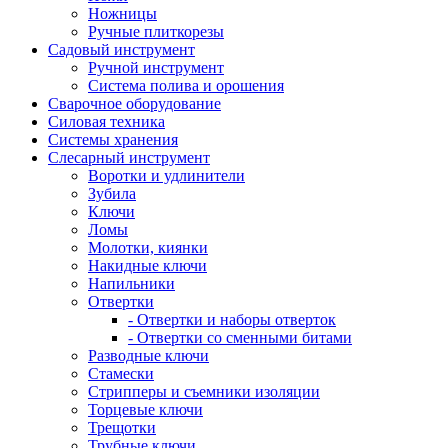
Ножницы
Ручные плиткорезы
Садовый инструмент
Ручной инструмент
Система полива и орошения
Сварочное оборудование
Силовая техника
Системы хранения
Слесарный инструмент
Воротки и удлинители
Зубила
Ключи
Ломы
Молотки, киянки
Накидные ключи
Напильники
Отвертки
- Отвертки и наборы отверток
- Отвертки со сменными битами
Разводные ключи
Стамески
Стрипперы и съемники изоляции
Торцевые ключи
Трещотки
Трубные ключи