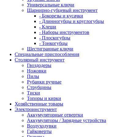
Универсальные ключи
Шарнирно-губцевый инструмент
- Бокорезы и кусачки
- Длинногубцы и круглогубцы
- Клещи
- Наборы инструментов
- Плоскогубцы
- Тонкогубцы
Шестигранные ключи
Специальные приспособления
Столярный инструмент
Гвоздодеры
Ножовки
Пилы
Рубанки ручные
Струбцины
Тиски
Топоры и кирки
Хозяйственные товары
Электроинструмент
Аккумуляторные отвертки
Аккумуляторы / Зарядные устройства
Воздуходувки
Гайковерты
Граверы