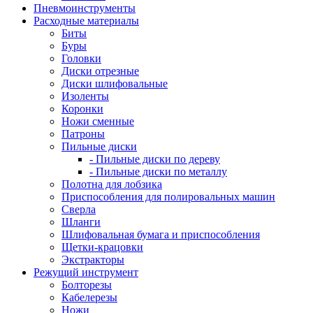
Пневмоинструменты
Расходные материалы
Биты
Буры
Головки
Диски отрезные
Диски шлифовальные
Изоленты
Коронки
Ножи сменные
Патроны
Пильные диски
- Пильные диски по дереву
- Пильные диски по металлу
Полотна для лобзика
Приспособления для полировальных машин
Сверла
Шланги
Шлифовальная бумага и приспособления
Щетки-крацовки
Экстракторы
Режущий инструмент
Болторезы
Кабелерезы
Ножи