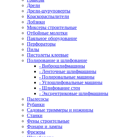
Дрели
Дрели-шуруповерты
Краскораспылители
Лобзики
Миксеры строительные
Отбойные молотки
Паяльное оборудование
Перфораторы
Пилы
Пистолеты клеевые
Полирование и шлифование
- Виброшлифмашины
- Ленточные шлифмашины
- Полировальные машины
- Углошлифовальные машины
- Шлифование стен
- Эксцентриковые шлифмашины
Пылесосы
Рубанки
Садовые триммеры и ножницы
Станки
Фены строительные
Фонари и лампы
Фрезеры