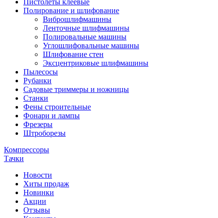
Пистолеты клеевые
Полирование и шлифование
Виброшлифмашины
Ленточные шлифмашины
Полировальные машины
Углошлифовальные машины
Шлифование стен
Эксцентриковые шлифмашины
Пылесосы
Рубанки
Садовые триммеры и ножницы
Станки
Фены строительные
Фонари и лампы
Фрезеры
Штроборезы
Компрессоры
Тачки
Новости
Хиты продаж
Новинки
Акции
Отзывы