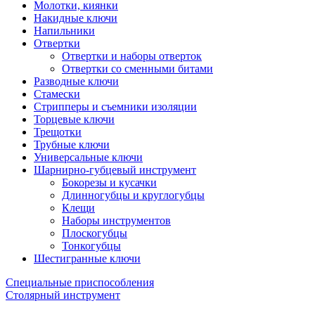
Молотки, киянки
Накидные ключи
Напильники
Отвертки
Отвертки и наборы отверток
Отвертки со сменными битами
Разводные ключи
Стамески
Стрипперы и съемники изоляции
Торцевые ключи
Трещотки
Трубные ключи
Универсальные ключи
Шарнирно-губцевый инструмент
Бокорезы и кусачки
Длинногубцы и круглогубцы
Клещи
Наборы инструментов
Плоскогубцы
Тонкогубцы
Шестигранные ключи
Специальные приспособления
Столярный инструмент