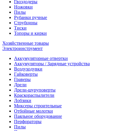
Гвоздодеры
Ножовки
Пилы
Рубанки ручные
Струбцины
Тиски
Топоры и кирки
Хозяйственные товары
Электроинструмент
Аккумуляторные отвертки
Аккумуляторы / Зарядные устройства
Воздуходувки
Гайковерты
Граверы
Дрели
Дрели-шуруповерты
Краскораспылители
Лобзики
Миксеры строительные
Отбойные молотки
Паяльное оборудование
Перфораторы
Пилы