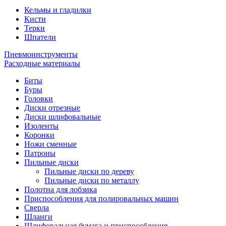
Кельмы и гладилки
Кисти
Терки
Шпатели
Пневмоинструменты
Расходные материалы
Биты
Буры
Головки
Диски отрезные
Диски шлифовальные
Изоленты
Коронки
Ножи сменные
Патроны
Пильные диски
Пильные диски по дереву
Пильные диски по металлу
Полотна для лобзика
Приспособления для полировальных машин
Сверла
Шланги
Шлифовальная бумага и приспособления