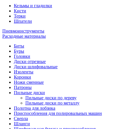
Кельмы и гладилки
Кисти
Терки
Шпатели
Пневмоинструменты
Расходные материалы
Биты
Буры
Головки
Диски отрезные
Диски шлифовальные
Изоленты
Коронки
Ножи сменные
Патроны
Пильные диски
Пильные диски по дереву
Пильные диски по металлу
Полотна для лобзика
Приспособления для полировальных машин
Сверла
Шланги
Шлифовальная бумага и приспособления