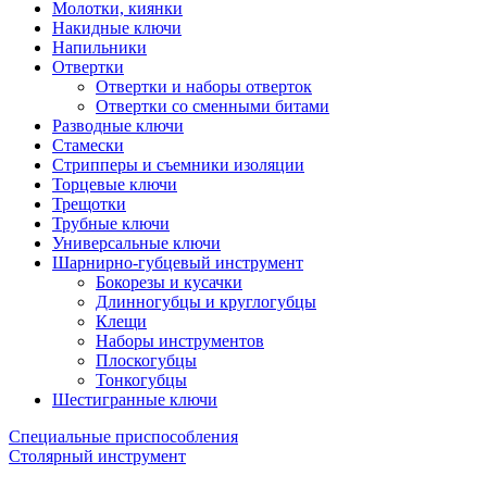
Молотки, киянки
Накидные ключи
Напильники
Отвертки
Отвертки и наборы отверток
Отвертки со сменными битами
Разводные ключи
Стамески
Стрипперы и съемники изоляции
Торцевые ключи
Трещотки
Трубные ключи
Универсальные ключи
Шарнирно-губцевый инструмент
Бокорезы и кусачки
Длинногубцы и круглогубцы
Клещи
Наборы инструментов
Плоскогубцы
Тонкогубцы
Шестигранные ключи
Специальные приспособления
Столярный инструмент