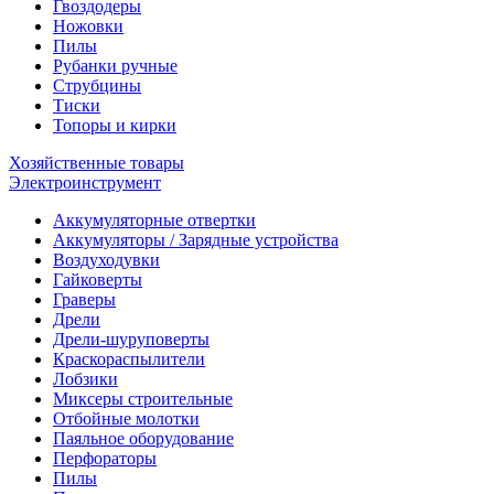
Гвоздодеры
Ножовки
Пилы
Рубанки ручные
Струбцины
Тиски
Топоры и кирки
Хозяйственные товары
Электроинструмент
Аккумуляторные отвертки
Аккумуляторы / Зарядные устройства
Воздуходувки
Гайковерты
Граверы
Дрели
Дрели-шуруповерты
Краскораспылители
Лобзики
Миксеры строительные
Отбойные молотки
Паяльное оборудование
Перфораторы
Пилы