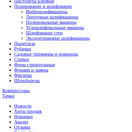
Пистолеты клеевые
Полирование и шлифование
Виброшлифмашины
Ленточные шлифмашины
Полировальные машины
Углошлифовальные машины
Шлифование стен
Эксцентриковые шлифмашины
Пылесосы
Рубанки
Садовые триммеры и ножницы
Станки
Фены строительные
Фонари и лампы
Фрезеры
Штроборезы
Компрессоры
Тачки
Новости
Хиты продаж
Новинки
Акции
Отзывы