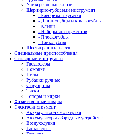
Универсальные ключи
Шарнирно-губцевый инструмент
- Бокорезы и кусачки
- Длинногубцы и круглогубцы
- Клещи
- Наборы инструментов
- Плоскогубцы
- Тонкогубцы
Шестигранные ключи
Специальные приспособления
Столярный инструмент
Гвоздодеры
Ножовки
Пилы
Рубанки ручные
Струбцины
Тиски
Топоры и кирки
Хозяйственные товары
Электроинструмент
Аккумуляторные отвертки
Аккумуляторы / Зарядные устройства
Воздуходувки
Гайковерты
Граверы