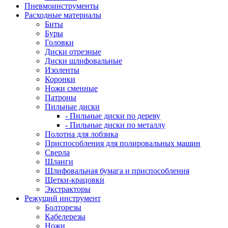
Пневмоинструменты
Расходные материалы
Биты
Буры
Головки
Диски отрезные
Диски шлифовальные
Изоленты
Коронки
Ножи сменные
Патроны
Пильные диски
- Пильные диски по дереву
- Пильные диски по металлу
Полотна для лобзика
Приспособления для полировальных машин
Сверла
Шланги
Шлифовальная бумага и приспособления
Щетки-крацовки
Экстракторы
Режущий инструмент
Болторезы
Кабелерезы
Ножи