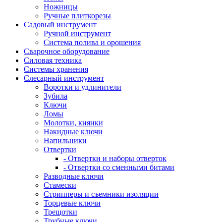
Ножницы
Ручные плиткорезы
Садовый инструмент
Ручной инструмент
Система полива и орошения
Сварочное оборудование
Силовая техника
Системы хранения
Слесарный инструмент
Воротки и удлинители
Зубила
Ключи
Ломы
Молотки, киянки
Накидные ключи
Напильники
Отвертки
- Отвертки и наборы отверток
- Отвертки со сменными битами
Разводные ключи
Стамески
Стрипперы и съемники изоляции
Торцевые ключи
Трещотки
Трубные ключи