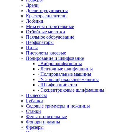
Дрели
Дрели-шуруповерты
Краскораспылители
Лобзики
Миксеры строительные
Отбойные молотки
Паяльное оборудование
Перфораторы
Пилы
Пистолеты клеевые
Полирование и шлифование
- Виброшлифмашины
- Ленточные шлифмашины
- Полировальные машины
- Углошлифовальные машины
- Шлифование стен
- Эксцентриковые шлифмашины
Пылесосы
Рубанки
Садовые триммеры и ножницы
Станки
Фены строительные
Фонари и лампы
Фрезеры