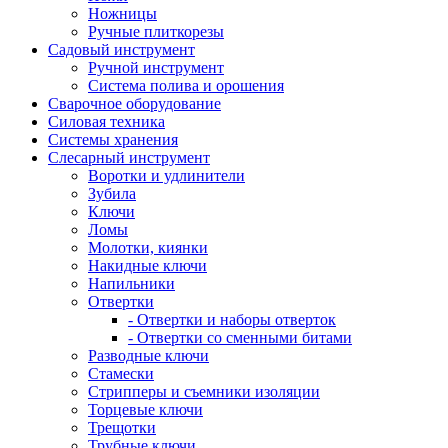
Ножницы
Ручные плиткорезы
Садовый инструмент
Ручной инструмент
Система полива и орошения
Сварочное оборудование
Силовая техника
Системы хранения
Слесарный инструмент
Воротки и удлинители
Зубила
Ключи
Ломы
Молотки, киянки
Накидные ключи
Напильники
Отвертки
- Отвертки и наборы отверток
- Отвертки со сменными битами
Разводные ключи
Стамески
Стрипперы и съемники изоляции
Торцевые ключи
Трещотки
Трубные ключи