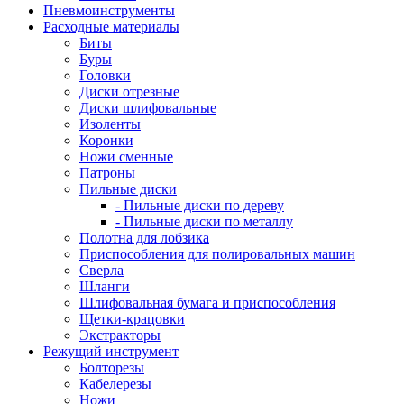
Пневмоинструменты
Расходные материалы
Биты
Буры
Головки
Диски отрезные
Диски шлифовальные
Изоленты
Коронки
Ножи сменные
Патроны
Пильные диски
- Пильные диски по дереву
- Пильные диски по металлу
Полотна для лобзика
Приспособления для полировальных машин
Сверла
Шланги
Шлифовальная бумага и приспособления
Щетки-крацовки
Экстракторы
Режущий инструмент
Болторезы
Кабелерезы
Ножи