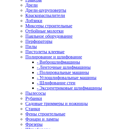
Дрели
Дрели-шуруповерты
Краскораспылители
Лобзики
Миксеры строительные
Отбойные молотки
Паяльное оборудование
Перфораторы
Пилы
Пистолеты клеевые
Полирование и шлифование
- Виброшлифмашины
- Ленточные шлифмашины
- Полировальные машины
- Углошлифовальные машины
- Шлифование стен
- Эксцентриковые шлифмашины
Пылесосы
Рубанки
Садовые триммеры и ножницы
Станки
Фены строительные
Фонари и лампы
Фрезеры