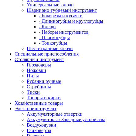
Универсальные ключи
Шарнирно-губцевый инструмент
- Бокорезы и кусачки
- Длинногубцы и круглогубцы
- Клещи
- Наборы инструментов
- Плоскогубцы
- Тонкогубцы
Шестигранные ключи
Специальные приспособления
Столярный инструмент
Гвоздодеры
Ножовки
Пилы
Рубанки ручные
Струбцины
Тиски
Топоры и кирки
Хозяйственные товары
Электроинструмент
Аккумуляторные отвертки
Аккумуляторы / Зарядные устройства
Воздуходувки
Гайковерты
Граверы