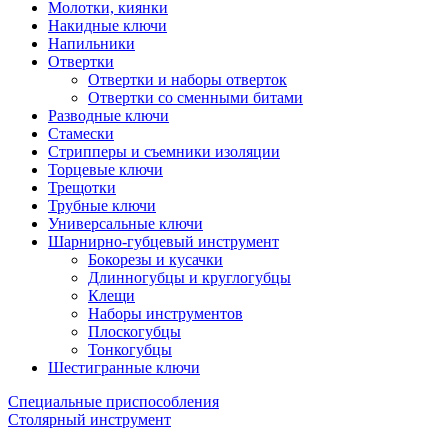
Молотки, киянки
Накидные ключи
Напильники
Отвертки
Отвертки и наборы отверток
Отвертки со сменными битами
Разводные ключи
Стамески
Стрипперы и съемники изоляции
Торцевые ключи
Трещотки
Трубные ключи
Универсальные ключи
Шарнирно-губцевый инструмент
Бокорезы и кусачки
Длинногубцы и круглогубцы
Клещи
Наборы инструментов
Плоскогубцы
Тонкогубцы
Шестигранные ключи
Специальные приспособления
Столярный инструмент