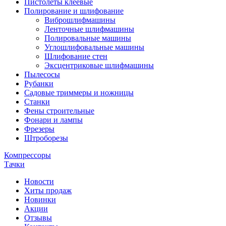
Пистолеты клеевые
Полирование и шлифование
Виброшлифмашины
Ленточные шлифмашины
Полировальные машины
Углошлифовальные машины
Шлифование стен
Эксцентриковые шлифмашины
Пылесосы
Рубанки
Садовые триммеры и ножницы
Станки
Фены строительные
Фонари и лампы
Фрезеры
Штроборезы
Компрессоры
Тачки
Новости
Хиты продаж
Новинки
Акции
Отзывы