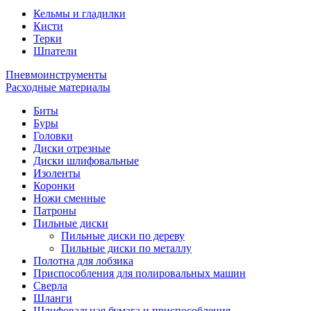
Кельмы и гладилки
Кисти
Терки
Шпатели
Пневмоинструменты
Расходные материалы
Биты
Буры
Головки
Диски отрезные
Диски шлифовальные
Изоленты
Коронки
Ножи сменные
Патроны
Пильные диски
Пильные диски по дереву
Пильные диски по металлу
Полотна для лобзика
Приспособления для полировальных машин
Сверла
Шланги
Шлифовальная бумага и приспособления