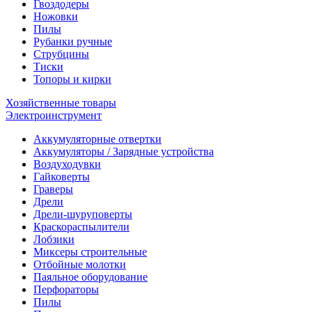
Гвоздодеры
Ножовки
Пилы
Рубанки ручные
Струбцины
Тиски
Топоры и кирки
Хозяйственные товары
Электроинструмент
Аккумуляторные отвертки
Аккумуляторы / Зарядные устройства
Воздуходувки
Гайковерты
Граверы
Дрели
Дрели-шуруповерты
Краскораспылители
Лобзики
Миксеры строительные
Отбойные молотки
Паяльное оборудование
Перфораторы
Пилы