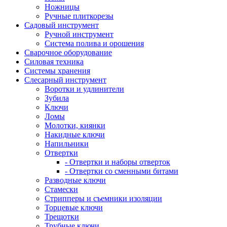
Ножницы
Ручные плиткорезы
Садовый инструмент
Ручной инструмент
Система полива и орошения
Сварочное оборудование
Силовая техника
Системы хранения
Слесарный инструмент
Воротки и удлинители
Зубила
Ключи
Ломы
Молотки, киянки
Накидные ключи
Напильники
Отвертки
- Отвертки и наборы отверток
- Отвертки со сменными битами
Разводные ключи
Стамески
Стрипперы и съемники изоляции
Торцевые ключи
Трещотки
Трубные ключи