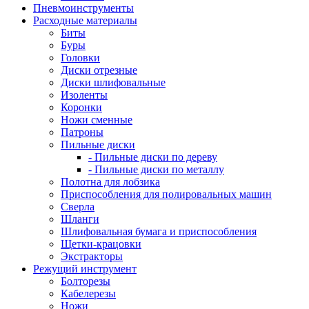
Пневмоинструменты
Расходные материалы
Биты
Буры
Головки
Диски отрезные
Диски шлифовальные
Изоленты
Коронки
Ножи сменные
Патроны
Пильные диски
- Пильные диски по дереву
- Пильные диски по металлу
Полотна для лобзика
Приспособления для полировальных машин
Сверла
Шланги
Шлифовальная бумага и приспособления
Щетки-крацовки
Экстракторы
Режущий инструмент
Болторезы
Кабелерезы
Ножи