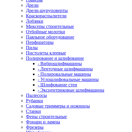
Дрели
Дрели-шуруповерты
Краскораспылители
Лобзики
Миксеры строительные
Отбойные молотки
Паяльное оборудование
Перфораторы
Пилы
Пистолеты клеевые
Полирование и шлифование
- Виброшлифмашины
- Ленточные шлифмашины
- Полировальные машины
- Углошлифовальные машины
- Шлифование стен
- Эксцентриковые шлифмашины
Пылесосы
Рубанки
Садовые триммеры и ножницы
Станки
Фены строительные
Фонари и лампы
Фрезеры