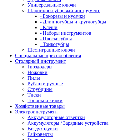
Универсальные ключи
Шарнирно-губцевый инструмент
- Бокорезы и кусачки
- Длинногубцы и круглогубцы
- Клещи
- Наборы инструментов
- Плоскогубцы
- Тонкогубцы
Шестигранные ключи
Специальные приспособления
Столярный инструмент
Гвоздодеры
Ножовки
Пилы
Рубанки ручные
Струбцины
Тиски
Топоры и кирки
Хозяйственные товары
Электроинструмент
Аккумуляторные отвертки
Аккумуляторы / Зарядные устройства
Воздуходувки
Гайковерты
Граверы