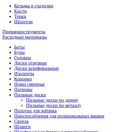
Кельмы и гладилки
Кисти
Терки
Шпатели
Пневмоинструменты
Расходные материалы
Биты
Буры
Головки
Диски отрезные
Диски шлифовальные
Изоленты
Коронки
Ножи сменные
Патроны
Пильные диски
Пильные диски по дереву
Пильные диски по металлу
Полотна для лобзика
Приспособления для полировальных машин
Сверла
Шланги
Шлифовальная бумага и приспособления