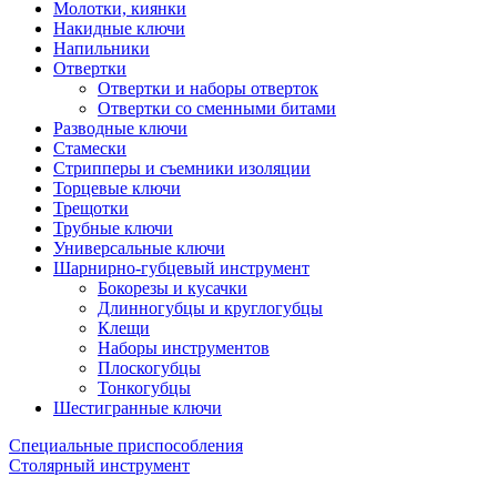
Молотки, киянки
Накидные ключи
Напильники
Отвертки
Отвертки и наборы отверток
Отвертки со сменными битами
Разводные ключи
Стамески
Стрипперы и съемники изоляции
Торцевые ключи
Трещотки
Трубные ключи
Универсальные ключи
Шарнирно-губцевый инструмент
Бокорезы и кусачки
Длинногубцы и круглогубцы
Клещи
Наборы инструментов
Плоскогубцы
Тонкогубцы
Шестигранные ключи
Специальные приспособления
Столярный инструмент