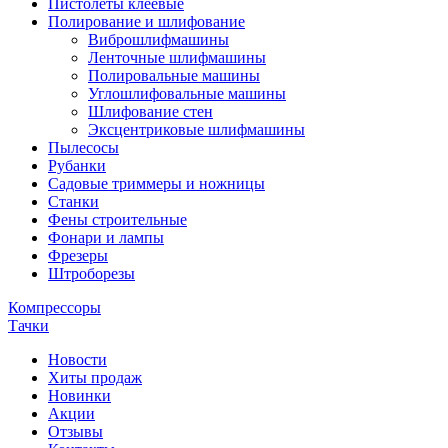
Пистолеты клеевые
Полирование и шлифование
Виброшлифмашины
Ленточные шлифмашины
Полировальные машины
Углошлифовальные машины
Шлифование стен
Эксцентриковые шлифмашины
Пылесосы
Рубанки
Садовые триммеры и ножницы
Станки
Фены строительные
Фонари и лампы
Фрезеры
Штроборезы
Компрессоры
Тачки
Новости
Хиты продаж
Новинки
Акции
Отзывы