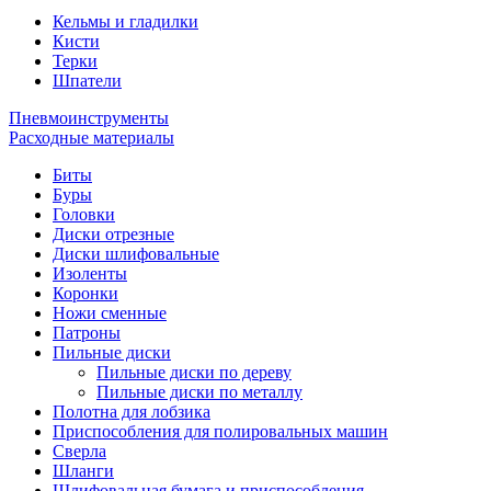
Кельмы и гладилки
Кисти
Терки
Шпатели
Пневмоинструменты
Расходные материалы
Биты
Буры
Головки
Диски отрезные
Диски шлифовальные
Изоленты
Коронки
Ножи сменные
Патроны
Пильные диски
Пильные диски по дереву
Пильные диски по металлу
Полотна для лобзика
Приспособления для полировальных машин
Сверла
Шланги
Шлифовальная бумага и приспособления