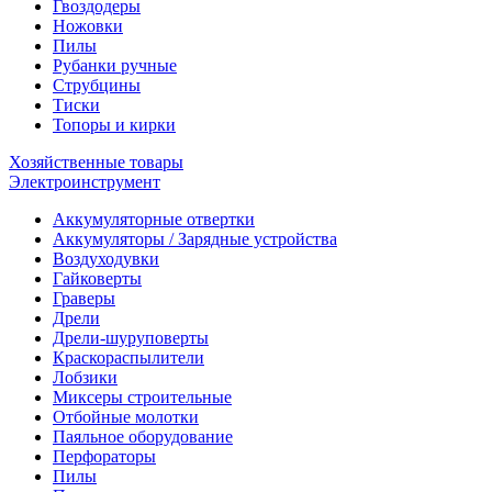
Гвоздодеры
Ножовки
Пилы
Рубанки ручные
Струбцины
Тиски
Топоры и кирки
Хозяйственные товары
Электроинструмент
Аккумуляторные отвертки
Аккумуляторы / Зарядные устройства
Воздуходувки
Гайковерты
Граверы
Дрели
Дрели-шуруповерты
Краскораспылители
Лобзики
Миксеры строительные
Отбойные молотки
Паяльное оборудование
Перфораторы
Пилы