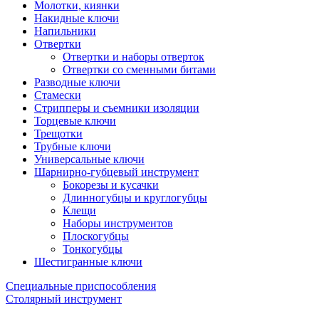
Молотки, киянки
Накидные ключи
Напильники
Отвертки
Отвертки и наборы отверток
Отвертки со сменными битами
Разводные ключи
Стамески
Стрипперы и съемники изоляции
Торцевые ключи
Трещотки
Трубные ключи
Универсальные ключи
Шарнирно-губцевый инструмент
Бокорезы и кусачки
Длинногубцы и круглогубцы
Клещи
Наборы инструментов
Плоскогубцы
Тонкогубцы
Шестигранные ключи
Специальные приспособления
Столярный инструмент