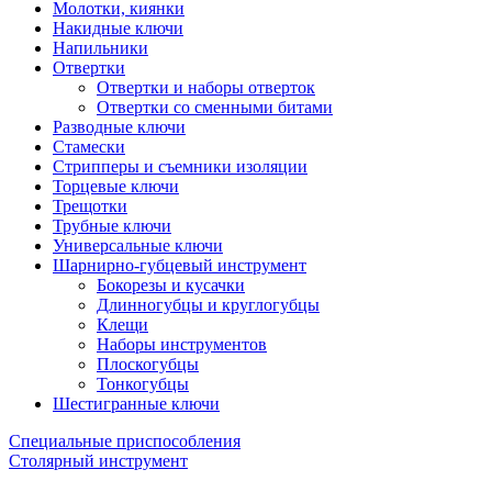
Молотки, киянки
Накидные ключи
Напильники
Отвертки
Отвертки и наборы отверток
Отвертки со сменными битами
Разводные ключи
Стамески
Стрипперы и съемники изоляции
Торцевые ключи
Трещотки
Трубные ключи
Универсальные ключи
Шарнирно-губцевый инструмент
Бокорезы и кусачки
Длинногубцы и круглогубцы
Клещи
Наборы инструментов
Плоскогубцы
Тонкогубцы
Шестигранные ключи
Специальные приспособления
Столярный инструмент