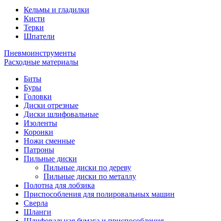
Кельмы и гладилки
Кисти
Терки
Шпатели
Пневмоинструменты
Расходные материалы
Биты
Буры
Головки
Диски отрезные
Диски шлифовальные
Изоленты
Коронки
Ножи сменные
Патроны
Пильные диски
Пильные диски по дереву
Пильные диски по металлу
Полотна для лобзика
Приспособления для полировальных машин
Сверла
Шланги
Шлифовальная бумага и приспособления