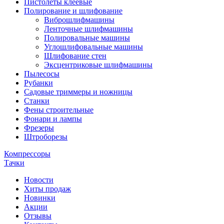
Пистолеты клеевые
Полирование и шлифование
Виброшлифмашины
Ленточные шлифмашины
Полировальные машины
Углошлифовальные машины
Шлифование стен
Эксцентриковые шлифмашины
Пылесосы
Рубанки
Садовые триммеры и ножницы
Станки
Фены строительные
Фонари и лампы
Фрезеры
Штроборезы
Компрессоры
Тачки
Новости
Хиты продаж
Новинки
Акции
Отзывы