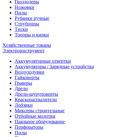
Гвоздодеры
Ножовки
Пилы
Рубанки ручные
Струбцины
Тиски
Топоры и кирки
Хозяйственные товары
Электроинструмент
Аккумуляторные отвертки
Аккумуляторы / Зарядные устройства
Воздуходувки
Гайковерты
Граверы
Дрели
Дрели-шуруповерты
Краскораспылители
Лобзики
Миксеры строительные
Отбойные молотки
Паяльное оборудование
Перфораторы
Пилы