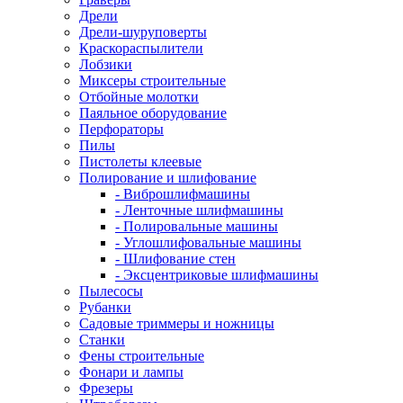
Дрели
Дрели-шуруповерты
Краскораспылители
Лобзики
Миксеры строительные
Отбойные молотки
Паяльное оборудование
Перфораторы
Пилы
Пистолеты клеевые
Полирование и шлифование
- Виброшлифмашины
- Ленточные шлифмашины
- Полировальные машины
- Углошлифовальные машины
- Шлифование стен
- Эксцентриковые шлифмашины
Пылесосы
Рубанки
Садовые триммеры и ножницы
Станки
Фены строительные
Фонари и лампы
Фрезеры