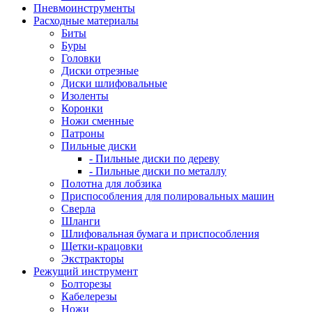
Пневмоинструменты
Расходные материалы
Биты
Буры
Головки
Диски отрезные
Диски шлифовальные
Изоленты
Коронки
Ножи сменные
Патроны
Пильные диски
- Пильные диски по дереву
- Пильные диски по металлу
Полотна для лобзика
Приспособления для полировальных машин
Сверла
Шланги
Шлифовальная бумага и приспособления
Щетки-крацовки
Экстракторы
Режущий инструмент
Болторезы
Кабелерезы
Ножи