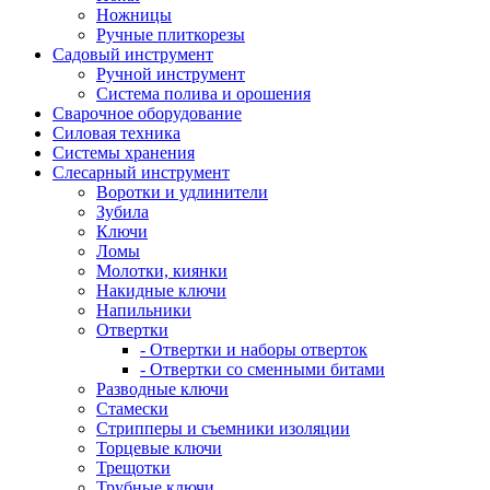
Ножницы
Ручные плиткорезы
Садовый инструмент
Ручной инструмент
Система полива и орошения
Сварочное оборудование
Силовая техника
Системы хранения
Слесарный инструмент
Воротки и удлинители
Зубила
Ключи
Ломы
Молотки, киянки
Накидные ключи
Напильники
Отвертки
- Отвертки и наборы отверток
- Отвертки со сменными битами
Разводные ключи
Стамески
Стрипперы и съемники изоляции
Торцевые ключи
Трещотки
Трубные ключи