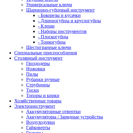
Универсальные ключи
Шарнирно-губцевый инструмент
- Бокорезы и кусачки
- Длинногубцы и круглогубцы
- Клещи
- Наборы инструментов
- Плоскогубцы
- Тонкогубцы
Шестигранные ключи
Специальные приспособления
Столярный инструмент
Гвоздодеры
Ножовки
Пилы
Рубанки ручные
Струбцины
Тиски
Топоры и кирки
Хозяйственные товары
Электроинструмент
Аккумуляторные отвертки
Аккумуляторы / Зарядные устройства
Воздуходувки
Гайковерты
Граверы