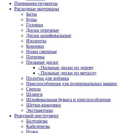
Пневмоинструменты
Расходные материалы
Биты
Буры
Головки
Диски отрезные
Диски шлифовальные
Изоленты
Коронки
Ножи сменные
Патроны
Пильные диски
- Пильные диски по дереву
- Пильные диски по металлу
Полотна для лобзика
Приспособления для полировальных машин
Сверла
Шланги
Шлифовальная бумага и приспособления
Щетки-крацовки
Экстракторы
Режущий инструмент
Болторезы
Кабелерезы
Ножи