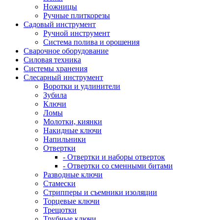
Ножницы
Ручные плиткорезы
Садовый инструмент
Ручной инструмент
Система полива и орошения
Сварочное оборудование
Силовая техника
Системы хранения
Слесарный инструмент
Воротки и удлинители
Зубила
Ключи
Ломы
Молотки, киянки
Накидные ключи
Напильники
Отвертки
- Отвертки и наборы отверток
- Отвертки со сменными битами
Разводные ключи
Стамески
Стрипперы и съемники изоляции
Торцевые ключи
Трещотки
Трубные ключи