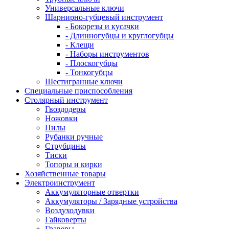
Универсальные ключи
Шарнирно-губцевый инструмент
- Бокорезы и кусачки
- Длинногубцы и круглогубцы
- Клещи
- Наборы инструментов
- Плоскогубцы
- Тонкогубцы
Шестигранные ключи
Специальные приспособления
Столярный инструмент
Гвоздодеры
Ножовки
Пилы
Рубанки ручные
Струбцины
Тиски
Топоры и кирки
Хозяйственные товары
Электроинструмент
Аккумуляторные отвертки
Аккумуляторы / Зарядные устройства
Воздуходувки
Гайковерты
Граверы