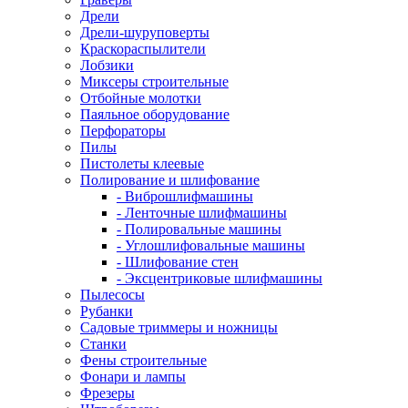
Дрели
Дрели-шуруповерты
Краскораспылители
Лобзики
Миксеры строительные
Отбойные молотки
Паяльное оборудование
Перфораторы
Пилы
Пистолеты клеевые
Полирование и шлифование
- Виброшлифмашины
- Ленточные шлифмашины
- Полировальные машины
- Углошлифовальные машины
- Шлифование стен
- Эксцентриковые шлифмашины
Пылесосы
Рубанки
Садовые триммеры и ножницы
Станки
Фены строительные
Фонари и лампы
Фрезеры