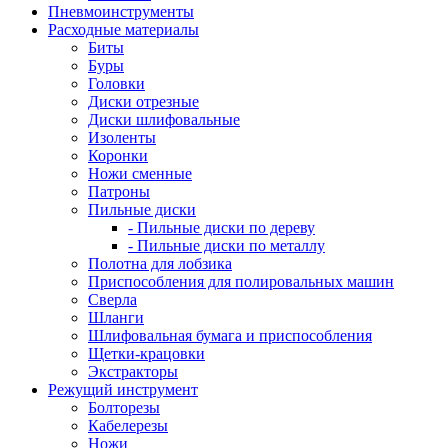
Пневмоинструменты
Расходные материалы
Биты
Буры
Головки
Диски отрезные
Диски шлифовальные
Изоленты
Коронки
Ножи сменные
Патроны
Пильные диски
- Пильные диски по дереву
- Пильные диски по металлу
Полотна для лобзика
Приспособления для полировальных машин
Сверла
Шланги
Шлифовальная бумага и приспособления
Щетки-крацовки
Экстракторы
Режущий инструмент
Болторезы
Кабелерезы
Ножи