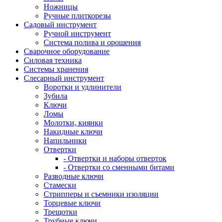
Ножницы
Ручные плиткорезы
Садовый инструмент
Ручной инструмент
Система полива и орошения
Сварочное оборудование
Силовая техника
Системы хранения
Слесарный инструмент
Воротки и удлинители
Зубила
Ключи
Ломы
Молотки, киянки
Накидные ключи
Напильники
Отвертки
- Отвертки и наборы отверток
- Отвертки со сменными битами
Разводные ключи
Стамески
Стрипперы и съемники изоляции
Торцевые ключи
Трещотки
Трубные ключи