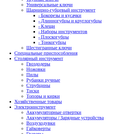
Универсальные ключи
Шарнирно-губцевый инструмент
- Бокорезы и кусачки
- Длинногубцы и круглогубцы
- Клещи
- Наборы инструментов
- Плоскогубцы
- Тонкогубцы
Шестигранные ключи
Специальные приспособления
Столярный инструмент
Гвоздодеры
Ножовки
Пилы
Рубанки ручные
Струбцины
Тиски
Топоры и кирки
Хозяйственные товары
Электроинструмент
Аккумуляторные отвертки
Аккумуляторы / Зарядные устройства
Воздуходувки
Гайковерты
Граверы