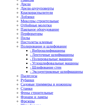
Дрели
Дрели-шуруповерты
Краскораспылители
Лобзики
Миксеры строительные
Отбойные молотки
Паяльное оборудование
Перфораторы
Пилы
Пистолеты клеевые
Полирование и шлифование
- Виброшлифмашины
- Ленточные шлифмашины
- Полировальные машины
- Углошлифовальные машины
- Шлифование стен
- Эксцентриковые шлифмашины
Пылесосы
Рубанки
Садовые триммеры и ножницы
Станки
Фены строительные
Фонари и лампы
Фрезеры