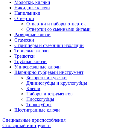
Молотки, киянки
Накидные ключи
Напильники
Отвертки
Отвертки и наборы отверток
Отвертки со сменными битами
Разводные ключи
Стамески
Стрипперы и съемники изоляции
Торцевые ключи
Трещотки
Трубные ключи
Универсальные ключи
Шарнирно-губцевый инструмент
Бокорезы и кусачки
Длинногубцы и круглогубцы
Клещи
Наборы инструментов
Плоскогубцы
Тонкогубцы
Шестигранные ключи
Специальные приспособления
Столярный инструмент