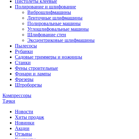
Пистолеты клеевые
Полирование и шлифование
Виброшлифмашины
Ленточные шлифмашины
Полировальные машины
Углошлифовальные машины
Шлифование стен
Эксцентриковые шлифмашины
Пылесосы
Рубанки
Садовые триммеры и ножницы
Станки
Фены строительные
Фонари и лампы
Фрезеры
Штроборезы
Компрессоры
Тачки
Новости
Хиты продаж
Новинки
Акции
Отзывы