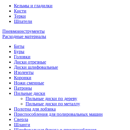
Кельмы и гладилки
Кисти
Терки
Шпатели
Пневмоинструменты
Расходные материалы
Биты
Буры
Головки
Диски отрезные
Диски шлифовальные
Изоленты
Коронки
Ножи сменные
Патроны
Пильные диски
Пильные диски по дереву
Пильные диски по металлу
Полотна для лобзика
Приспособления для полировальных машин
Сверла
Шланги
Шлифовальная бумага и приспособления