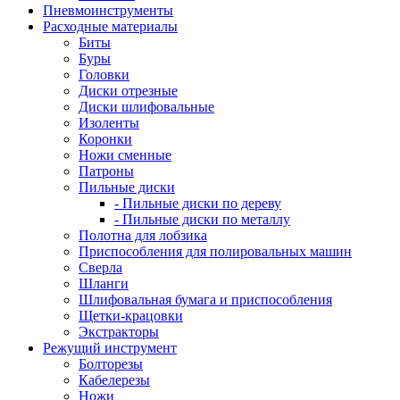
Пневмоинструменты
Расходные материалы
Биты
Буры
Головки
Диски отрезные
Диски шлифовальные
Изоленты
Коронки
Ножи сменные
Патроны
Пильные диски
- Пильные диски по дереву
- Пильные диски по металлу
Полотна для лобзика
Приспособления для полировальных машин
Сверла
Шланги
Шлифовальная бумага и приспособления
Щетки-крацовки
Экстракторы
Режущий инструмент
Болторезы
Кабелерезы
Ножи