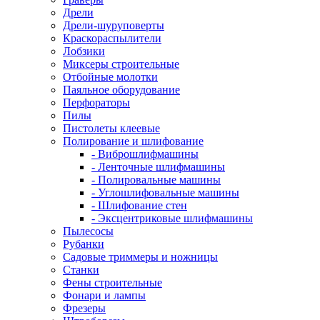
Дрели
Дрели-шуруповерты
Краскораспылители
Лобзики
Миксеры строительные
Отбойные молотки
Паяльное оборудование
Перфораторы
Пилы
Пистолеты клеевые
Полирование и шлифование
- Виброшлифмашины
- Ленточные шлифмашины
- Полировальные машины
- Углошлифовальные машины
- Шлифование стен
- Эксцентриковые шлифмашины
Пылесосы
Рубанки
Садовые триммеры и ножницы
Станки
Фены строительные
Фонари и лампы
Фрезеры