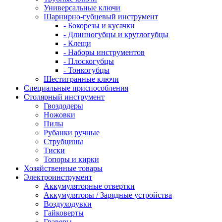
Универсальные ключи
Шарнирно-губцевый инструмент
- Бокорезы и кусачки
- Длинногубцы и круглогубцы
- Клещи
- Наборы инструментов
- Плоскогубцы
- Тонкогубцы
Шестигранные ключи
Специальные приспособления
Столярный инструмент
Гвоздодеры
Ножовки
Пилы
Рубанки ручные
Струбцины
Тиски
Топоры и кирки
Хозяйственные товары
Электроинструмент
Аккумуляторные отвертки
Аккумуляторы / Зарядные устройства
Воздуходувки
Гайковерты
Граверы