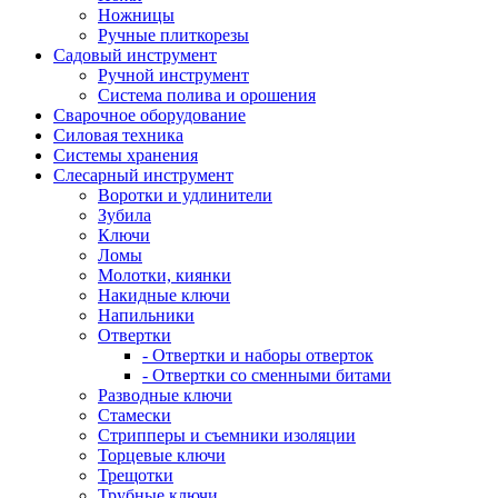
Ножницы
Ручные плиткорезы
Садовый инструмент
Ручной инструмент
Система полива и орошения
Сварочное оборудование
Силовая техника
Системы хранения
Слесарный инструмент
Воротки и удлинители
Зубила
Ключи
Ломы
Молотки, киянки
Накидные ключи
Напильники
Отвертки
- Отвертки и наборы отверток
- Отвертки со сменными битами
Разводные ключи
Стамески
Стрипперы и съемники изоляции
Торцевые ключи
Трещотки
Трубные ключи