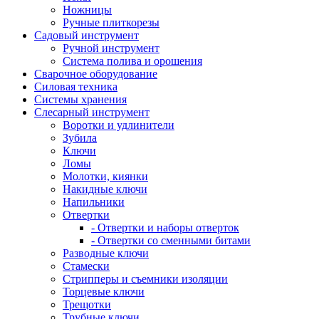
Ножницы
Ручные плиткорезы
Садовый инструмент
Ручной инструмент
Система полива и орошения
Сварочное оборудование
Силовая техника
Системы хранения
Слесарный инструмент
Воротки и удлинители
Зубила
Ключи
Ломы
Молотки, киянки
Накидные ключи
Напильники
Отвертки
- Отвертки и наборы отверток
- Отвертки со сменными битами
Разводные ключи
Стамески
Стрипперы и съемники изоляции
Торцевые ключи
Трещотки
Трубные ключи