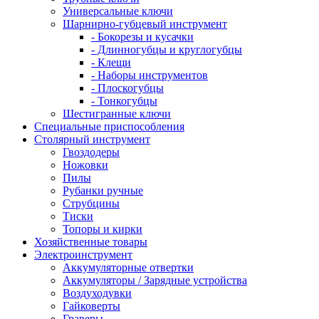
Универсальные ключи
Шарнирно-губцевый инструмент
- Бокорезы и кусачки
- Длинногубцы и круглогубцы
- Клещи
- Наборы инструментов
- Плоскогубцы
- Тонкогубцы
Шестигранные ключи
Специальные приспособления
Столярный инструмент
Гвоздодеры
Ножовки
Пилы
Рубанки ручные
Струбцины
Тиски
Топоры и кирки
Хозяйственные товары
Электроинструмент
Аккумуляторные отвертки
Аккумуляторы / Зарядные устройства
Воздуходувки
Гайковерты
Граверы