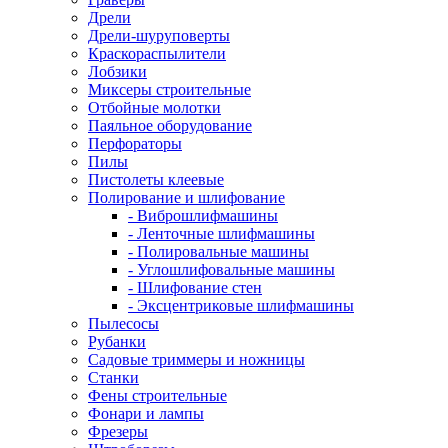
Дрели
Дрели-шуруповерты
Краскораспылители
Лобзики
Миксеры строительные
Отбойные молотки
Паяльное оборудование
Перфораторы
Пилы
Пистолеты клеевые
Полирование и шлифование
- Виброшлифмашины
- Ленточные шлифмашины
- Полировальные машины
- Углошлифовальные машины
- Шлифование стен
- Эксцентриковые шлифмашины
Пылесосы
Рубанки
Садовые триммеры и ножницы
Станки
Фены строительные
Фонари и лампы
Фрезеры