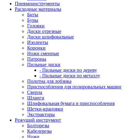
Пневмоинструменты
Расходные материалы
Биты
Буры
Головки
Диски отрезные
Диски шлифовальные
Изоленты
Коронки
Ножи сменные
Патроны
Пильные диски
- Пильные диски по дереву
- Пильные диски по металлу
Полотна для лобзика
Приспособления для полировальных машин
Сверла
Шланги
Шлифовальная бумага и приспособления
Щетки-крацовки
Экстракторы
Режущий инструмент
Болторезы
Кабелерезы
Ножи