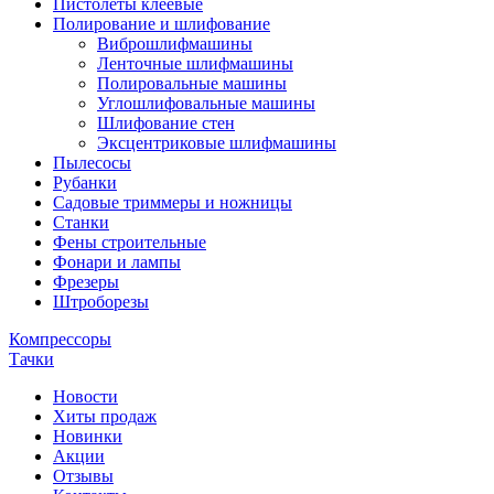
Пистолеты клеевые
Полирование и шлифование
Виброшлифмашины
Ленточные шлифмашины
Полировальные машины
Углошлифовальные машины
Шлифование стен
Эксцентриковые шлифмашины
Пылесосы
Рубанки
Садовые триммеры и ножницы
Станки
Фены строительные
Фонари и лампы
Фрезеры
Штроборезы
Компрессоры
Тачки
Новости
Хиты продаж
Новинки
Акции
Отзывы