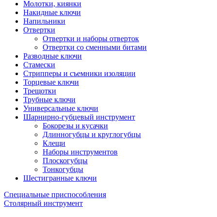
Молотки, киянки
Накидные ключи
Напильники
Отвертки
Отвертки и наборы отверток
Отвертки со сменными битами
Разводные ключи
Стамески
Стрипперы и съемники изоляции
Торцевые ключи
Трещотки
Трубные ключи
Универсальные ключи
Шарнирно-губцевый инструмент
Бокорезы и кусачки
Длинногубцы и круглогубцы
Клещи
Наборы инструментов
Плоскогубцы
Тонкогубцы
Шестигранные ключи
Специальные приспособления
Столярный инструмент