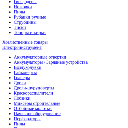
Гвоздодеры
Ножовки
Пилы
Рубанки ручные
Струбцины
Тиски
Топоры и кирки
Хозяйственные товары
Электроинструмент
Аккумуляторные отвертки
Аккумуляторы / Зарядные устройства
Воздуходувки
Гайковерты
Граверы
Дрели
Дрели-шуруповерты
Краскораспылители
Лобзики
Миксеры строительные
Отбойные молотки
Паяльное оборудование
Перфораторы
Пилы