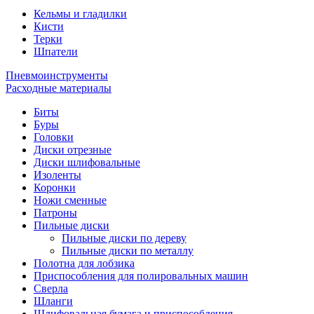
Кельмы и гладилки
Кисти
Терки
Шпатели
Пневмоинструменты
Расходные материалы
Биты
Буры
Головки
Диски отрезные
Диски шлифовальные
Изоленты
Коронки
Ножи сменные
Патроны
Пильные диски
Пильные диски по дереву
Пильные диски по металлу
Полотна для лобзика
Приспособления для полировальных машин
Сверла
Шланги
Шлифовальная бумага и приспособления