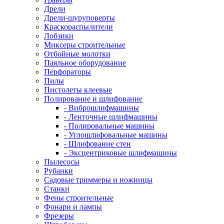
Дрели
Дрели-шуруповерты
Краскораспылители
Лобзики
Миксеры строительные
Отбойные молотки
Паяльное оборудование
Перфораторы
Пилы
Пистолеты клеевые
Полирование и шлифование
- Виброшлифмашины
- Ленточные шлифмашины
- Полировальные машины
- Углошлифовальные машины
- Шлифование стен
- Эксцентриковые шлифмашины
Пылесосы
Рубанки
Садовые триммеры и ножницы
Станки
Фены строительные
Фонари и лампы
Фрезеры