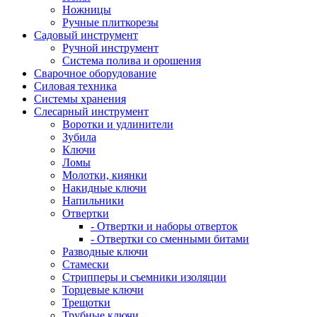
Ножницы
Ручные плиткорезы
Садовый инструмент
Ручной инструмент
Система полива и орошения
Сварочное оборудование
Силовая техника
Системы хранения
Слесарный инструмент
Воротки и удлинители
Зубила
Ключи
Ломы
Молотки, киянки
Накидные ключи
Напильники
Отвертки
- Отвертки и наборы отверток
- Отвертки со сменными битами
Разводные ключи
Стамески
Стрипперы и съемники изоляции
Торцевые ключи
Трещотки
Трубные ключи