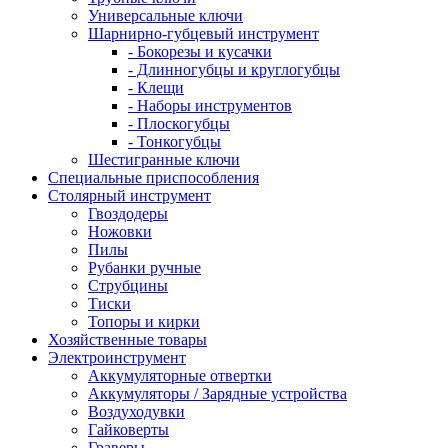
Универсальные ключи
Шарнирно-губцевый инструмент
- Бокорезы и кусачки
- Длинногубцы и круглогубцы
- Клещи
- Наборы инструментов
- Плоскогубцы
- Тонкогубцы
Шестигранные ключи
Специальные приспособления
Столярный инструмент
Гвоздодеры
Ножовки
Пилы
Рубанки ручные
Струбцины
Тиски
Топоры и кирки
Хозяйственные товары
Электроинструмент
Аккумуляторные отвертки
Аккумуляторы / Зарядные устройства
Воздуходувки
Гайковерты
Граверы