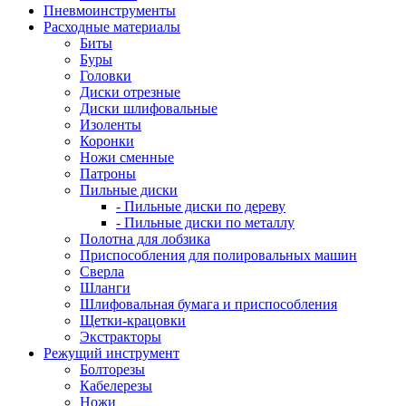
Пневмоинструменты
Расходные материалы
Биты
Буры
Головки
Диски отрезные
Диски шлифовальные
Изоленты
Коронки
Ножи сменные
Патроны
Пильные диски
- Пильные диски по дереву
- Пильные диски по металлу
Полотна для лобзика
Приспособления для полировальных машин
Сверла
Шланги
Шлифовальная бумага и приспособления
Щетки-крацовки
Экстракторы
Режущий инструмент
Болторезы
Кабелерезы
Ножи