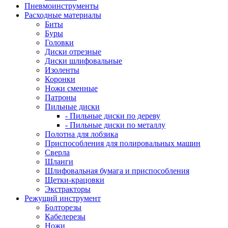
Пневмоинструменты
Расходные материалы
Биты
Буры
Головки
Диски отрезные
Диски шлифовальные
Изоленты
Коронки
Ножи сменные
Патроны
Пильные диски
- Пильные диски по дереву
- Пильные диски по металлу
Полотна для лобзика
Приспособления для полировальных машин
Сверла
Шланги
Шлифовальная бумага и приспособления
Щетки-крацовки
Экстракторы
Режущий инструмент
Болторезы
Кабелерезы
Ножи