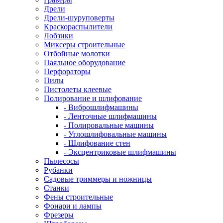
Дрели
Дрели-шуруповерты
Краскораспылители
Лобзики
Миксеры строительные
Отбойные молотки
Паяльное оборудование
Перфораторы
Пилы
Пистолеты клеевые
Полирование и шлифование
- Виброшлифмашины
- Ленточные шлифмашины
- Полировальные машины
- Углошлифовальные машины
- Шлифование стен
- Эксцентриковые шлифмашины
Пылесосы
Рубанки
Садовые триммеры и ножницы
Станки
Фены строительные
Фонари и лампы
Фрезеры