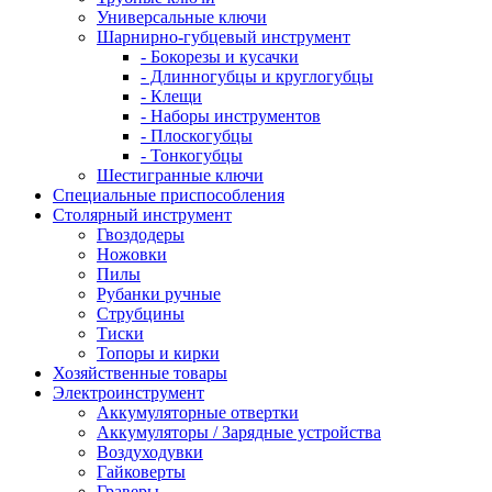
Универсальные ключи
Шарнирно-губцевый инструмент
- Бокорезы и кусачки
- Длинногубцы и круглогубцы
- Клещи
- Наборы инструментов
- Плоскогубцы
- Тонкогубцы
Шестигранные ключи
Специальные приспособления
Столярный инструмент
Гвоздодеры
Ножовки
Пилы
Рубанки ручные
Струбцины
Тиски
Топоры и кирки
Хозяйственные товары
Электроинструмент
Аккумуляторные отвертки
Аккумуляторы / Зарядные устройства
Воздуходувки
Гайковерты
Граверы