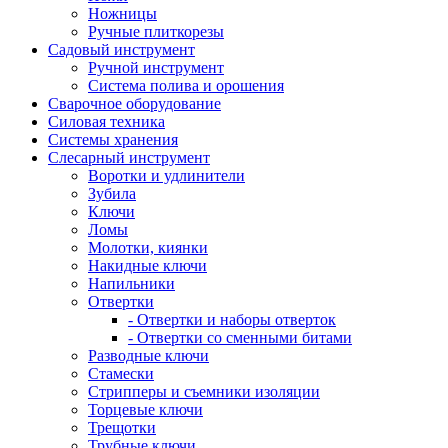
Ножницы
Ручные плиткорезы
Садовый инструмент
Ручной инструмент
Система полива и орошения
Сварочное оборудование
Силовая техника
Системы хранения
Слесарный инструмент
Воротки и удлинители
Зубила
Ключи
Ломы
Молотки, киянки
Накидные ключи
Напильники
Отвертки
- Отвертки и наборы отверток
- Отвертки со сменными битами
Разводные ключи
Стамески
Стрипперы и съемники изоляции
Торцевые ключи
Трещотки
Трубные ключи