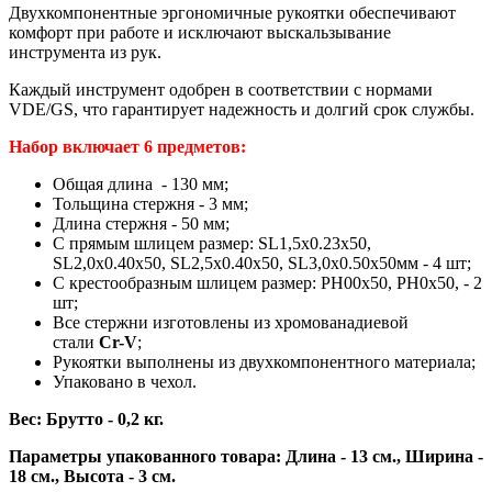
Двухкомпонентные эргономичные рукоятки обеспечивают
комфорт при работе и исключают выскальзывание
инструмента из рук.
Каждый инструмент одобрен в соответствии с нормами
VDE/GS, что гарантирует надежность и долгий срок службы.
Набор включает 6 предметов:
Общая длина - 130 мм;
Тольщина стержня - 3 мм;
Длина стержня - 50 мм;
С прямым шлицем размер: SL1,5х0.23x50,
SL2,0х0.40x50, SL2,5х0.40x50, SL3,0х0.50x50мм - 4 шт;
С крестообразным шлицем размер: PH00x50, PH0x50, - 2
шт;
Все стержни изготовлены из хромованадиевой
стали
Cr-V
;
Рукоятки выполнены из двухкомпонентного материала;
Упаковано в чехол.
Вес: Брутто - 0,2 кг.
Параметры упакованного товара: Длина - 13 см., Ширина -
18 см., Высота - 3 см.