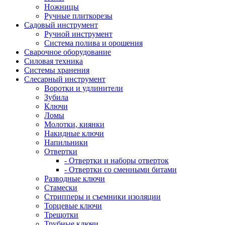
Ножницы
Ручные плиткорезы
Садовый инструмент
Ручной инструмент
Система полива и орошения
Сварочное оборудование
Силовая техника
Системы хранения
Слесарный инструмент
Воротки и удлинители
Зубила
Ключи
Ломы
Молотки, киянки
Накидные ключи
Напильники
Отвертки
- Отвертки и наборы отверток
- Отвертки со сменными битами
Разводные ключи
Стамески
Стрипперы и съемники изоляции
Торцевые ключи
Трещотки
Трубные ключи