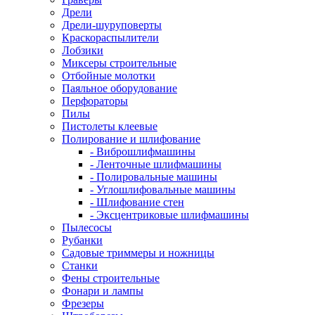
Дрели
Дрели-шуруповерты
Краскораспылители
Лобзики
Миксеры строительные
Отбойные молотки
Паяльное оборудование
Перфораторы
Пилы
Пистолеты клеевые
Полирование и шлифование
- Виброшлифмашины
- Ленточные шлифмашины
- Полировальные машины
- Углошлифовальные машины
- Шлифование стен
- Эксцентриковые шлифмашины
Пылесосы
Рубанки
Садовые триммеры и ножницы
Станки
Фены строительные
Фонари и лампы
Фрезеры