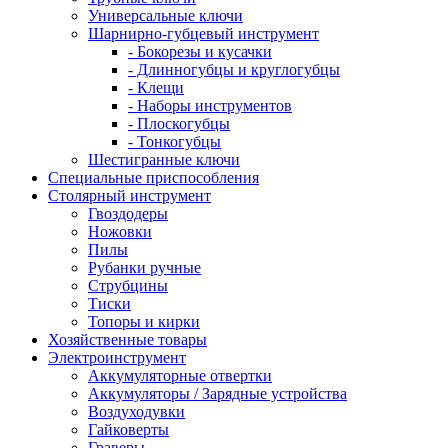
Универсальные ключи
Шарнирно-губцевый инструмент
- Бокорезы и кусачки
- Длинногубцы и круглогубцы
- Клещи
- Наборы инструментов
- Плоскогубцы
- Тонкогубцы
Шестигранные ключи
Специальные приспособления
Столярный инструмент
Гвоздодеры
Ножовки
Пилы
Рубанки ручные
Струбцины
Тиски
Топоры и кирки
Хозяйственные товары
Электроинструмент
Аккумуляторные отвертки
Аккумуляторы / Зарядные устройства
Воздуходувки
Гайковерты
Граверы