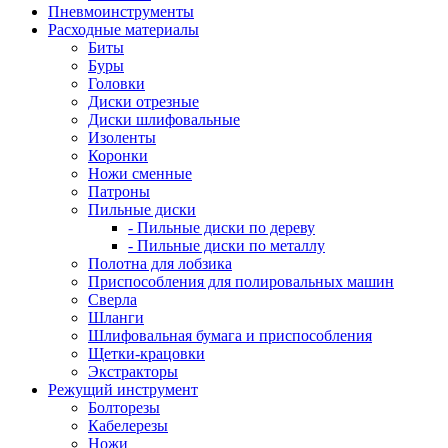
Пневмоинструменты
Расходные материалы
Биты
Буры
Головки
Диски отрезные
Диски шлифовальные
Изоленты
Коронки
Ножи сменные
Патроны
Пильные диски
- Пильные диски по дереву
- Пильные диски по металлу
Полотна для лобзика
Приспособления для полировальных машин
Сверла
Шланги
Шлифовальная бумага и приспособления
Щетки-крацовки
Экстракторы
Режущий инструмент
Болторезы
Кабелерезы
Ножи